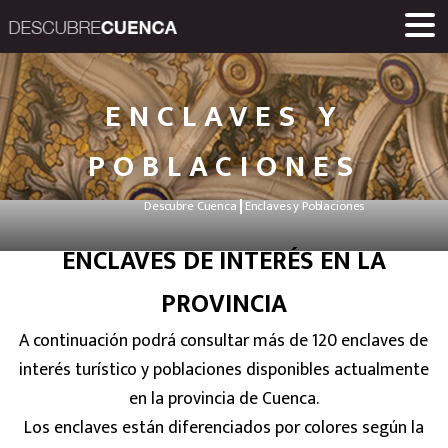
Descubre Cuenca. 
ENCLAVES Y POBLACIONES
GASTRONOMÍA
PRODUCTOS
EVENTOS
ENLACES
MUSEOS
RUTAS
INICIO
ENCLAVES Y
Una iniciativa de
Diputación Provinc
POBLACIONES
Descubre Cuenca
Enclaves y Poblaciones
ENCLAVES DE INTERÉS EN LA
PROVINCIA
A continuación podrá consultar más de 120 enclaves de
interés turístico y poblaciones disponibles actualmente
en la provincia de Cuenca.
Los enclaves están diferenciados por colores según la