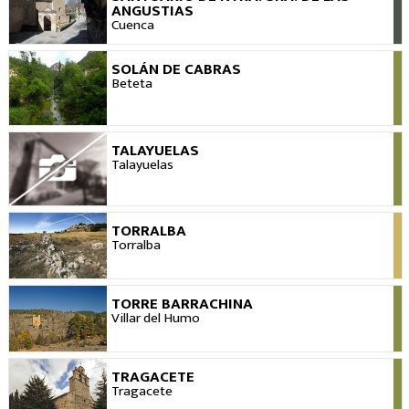
VER
ANGUSTIAS
Cuenca
SOLÁN DE CABRAS
VER
Beteta
TALAYUELAS
VER
Talayuelas
TORRALBA
VER
Torralba
TORRE BARRACHINA
VER
Villar del Humo
TRAGACETE
VER
Tragacete