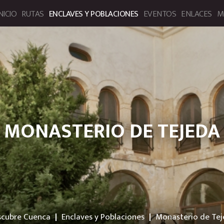
NICIO
RUTAS
ENCLAVES Y POBLACIONES
EVENTOS
ENLACES
M
bre Cuenca. Portal de Turismo
MONASTERIO DE TEJEDA
scubre Cuenca
Enclaves y Poblaciones
Monasterio de Te