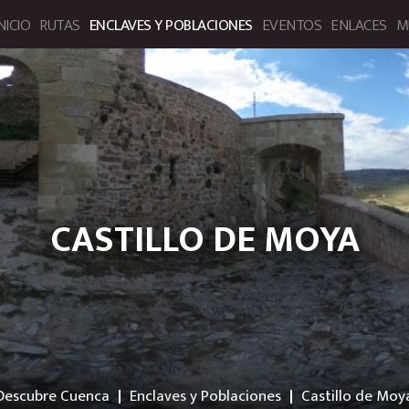
NICIO
RUTAS
ENCLAVES Y POBLACIONES
EVENTOS
ENLACES
M
bre Cuenca. Portal de Turismo
CASTILLO DE MOYA
Descubre Cuenca
Enclaves y Poblaciones
Castillo de Moy