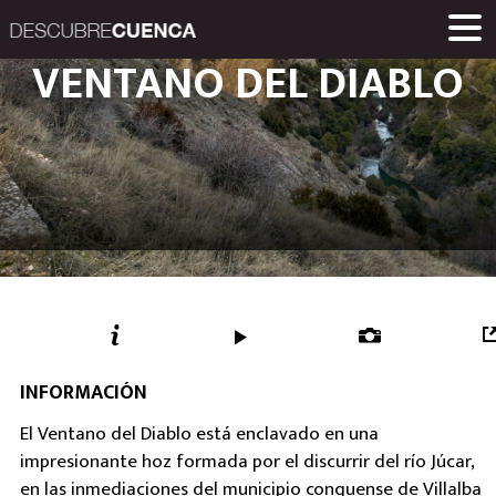
Descubre Cuenca. 
VENTANO DEL DIABLO
ENCLAVES Y POBLACIONES
GASTRONOMÍA
PRODUCTOS
EVENTOS
ENLACES
MUSEOS
RUTAS
INICIO
Una iniciativa de
Diputación Provinc
INFORMACIÓN
El Ventano del Diablo está enclavado en una
impresionante hoz formada por el discurrir del río Júcar,
en las inmediaciones del municipio conquense de Villalba