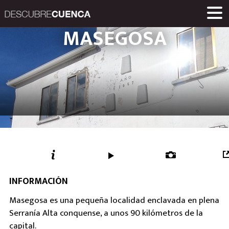
Descubre Cuenca. 
MASEGOSA
ENCLAVES Y POBLACIONES
GASTRONOMÍA
PRODUCTOS
EVENTOS
ENLACES
MUSEOS
RUTAS
INICIO
Una iniciativa de
Diputación Provinc
INFORMACIÓN
Masegosa es una pequeña localidad enclavada en plena
Serranía Alta conquense, a unos 90 kilómetros de la
capital.