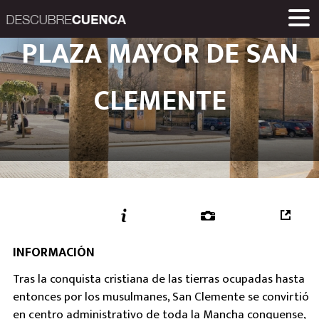
Descubre Cuenca. 
PLAZA MAYOR DE SAN
ENCLAVES Y POBLACIONES
GASTRONOMÍA
PRODUCTOS
EVENTOS
ENLACES
MUSEOS
RUTAS
INICIO
Una iniciativa de
CLEMENTE
Diputación Provinc
INFORMACIÓN
Tras la conquista cristiana de las tierras ocupadas hasta
entonces por los musulmanes, San Clemente se convirtió
en centro administrativo de toda la Mancha conquense,