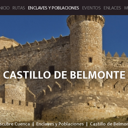
NICIO
RUTAS
ENCLAVES Y POBLACIONES
EVENTOS
ENLACES
M
bre Cuenca. Portal de Turismo
CASTILLO DE BELMONTE
scubre Cuenca
Enclaves y Poblaciones
Castillo de Belmo