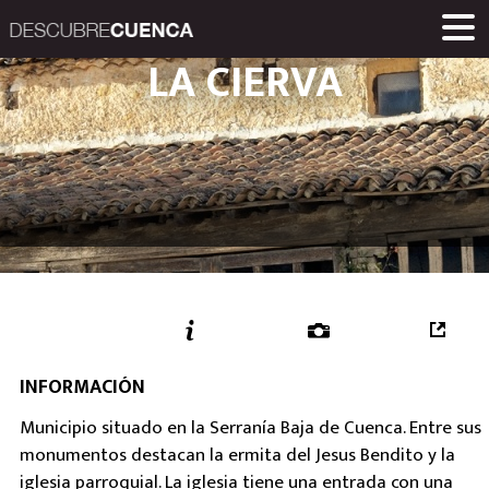
Descubre Cuenca. 
LA CIERVA
ENCLAVES Y POBLACIONES
GASTRONOMÍA
PRODUCTOS
EVENTOS
ENLACES
MUSEOS
RUTAS
INICIO
Una iniciativa de
Diputación Provinc
INFORMACIÓN
Municipio situado en la Serranía Baja de Cuenca. Entre sus
monumentos destacan la ermita del Jesus Bendito y la
iglesia parroquial. La iglesia tiene una entrada con una