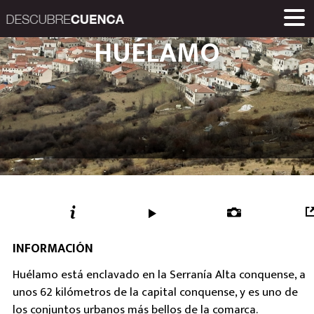
Descubre Cuenca. 
HUÉLAMO
ENCLAVES Y POBLACIONES
GASTRONOMÍA
PRODUCTOS
EVENTOS
ENLACES
MUSEOS
RUTAS
INICIO
Una iniciativa de
Diputación Provinc
INFORMACIÓN
Huélamo está enclavado en la Serranía Alta conquense, a
unos 62 kilómetros de la capital conquense, y es uno de
los conjuntos urbanos más bellos de la comarca.