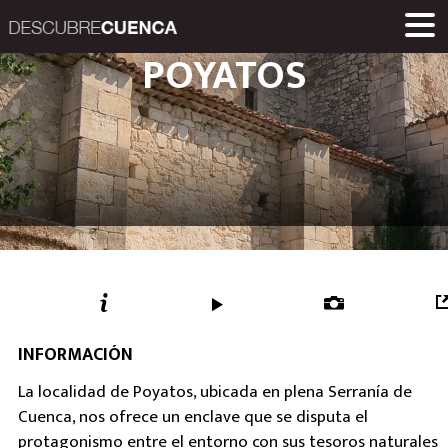
Descubre Cuenca. 
POYATOS
ENCLAVES Y POBLACIONES
GASTRONOMÍA
PRODUCTOS
EVENTOS
ENLACES
MUSEOS
RUTAS
INICIO
Una iniciativa de
Diputación Provinc
INFORMACIÓN
La localidad de Poyatos, ubicada en plena Serranía de
Cuenca, nos ofrece un enclave que se disputa el
protagonismo entre el entorno con sus tesoros naturales