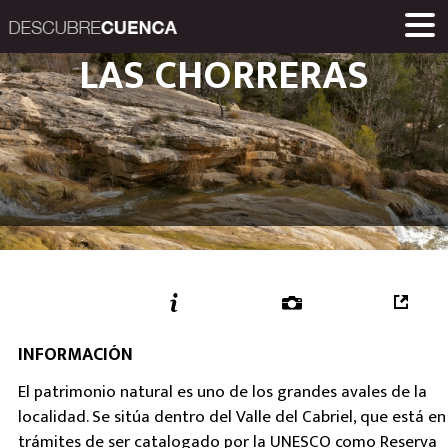
Descubre Cuenca. 
LAS CHORRERAS
ENCLAVES Y POBLACIONES
GASTRONOMÍA
PRODUCTOS
EVENTOS
ENLACES
MUSEOS
RUTAS
INICIO
Una iniciativa de
Diputación Provinc
INFORMACIÓN
El patrimonio natural es uno de los grandes avales de la
localidad. Se sitúa dentro del Valle del Cabriel, que está en
trámites de ser catalogado por la UNESCO como Reserva