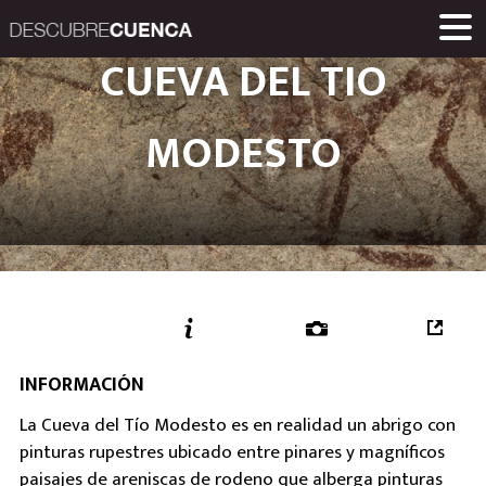
Descubre Cuenca. 
CUEVA DEL TIO
ENCLAVES Y POBLACIONES
GASTRONOMÍA
PRODUCTOS
EVENTOS
ENLACES
MUSEOS
RUTAS
INICIO
Una iniciativa de
MODESTO
Diputación Provinc
INFORMACIÓN
La Cueva del Tío Modesto es en realidad un abrigo con
pinturas rupestres ubicado entre pinares y magníficos
paisajes de areniscas de rodeno que alberga pinturas