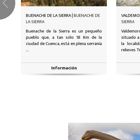
DE
VALDEMORO-SIERRA |
VALDEMORO-
LA CIERVA
SIERRA
ueño
Valdemoro de la Sierra es un municipio
Municipio
 la
situado a unos 58 km de Cuenca. Desde
Cuenca
anía
la localidad se pueden distinguir los
destacan l
relieves Triásicos ...
iglesia par
Información