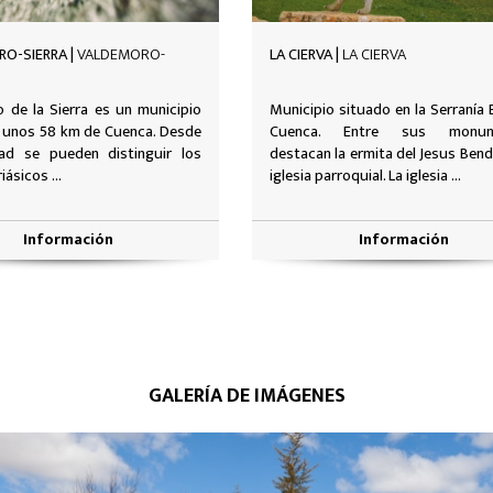
 |
LA CIERVA
CASTILLO DE CAÑADA DEL HOYO |
CAÑADA DEL HOYO
 situado en la Serranía Baja de
En el cerro del Buen Suceso, o
. Entre sus monumentos
Hurtado de Mendoza, se erige el C
a ermita del Jesus Bendito y la
desde el que se vigilaba la llegada .
roquial. La iglesia ...
Información
Información
GALERÍA DE IMÁGENES