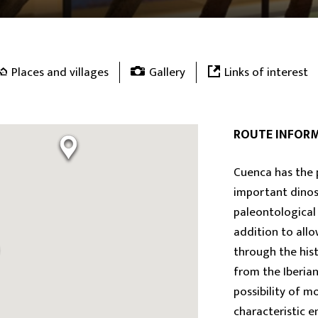
Places and villages
Gallery
Links of interest
ROUTE INFOR
Cuenca has the 
important dinos
paleontological 
addition to allo
through the his
from the Iberian 
possibility of 
characteristic 