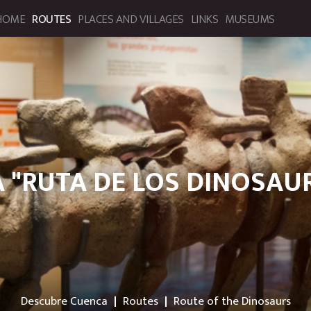
HOME
ROUTES
PLACES AND VILLAGES
LINKS
MUSEUMS
bre Cuenca. Portal de Turismo
 "RUTA DE LOS DINOSAU
Descubre Cuenca
Routes
Route of the Dinosaurs