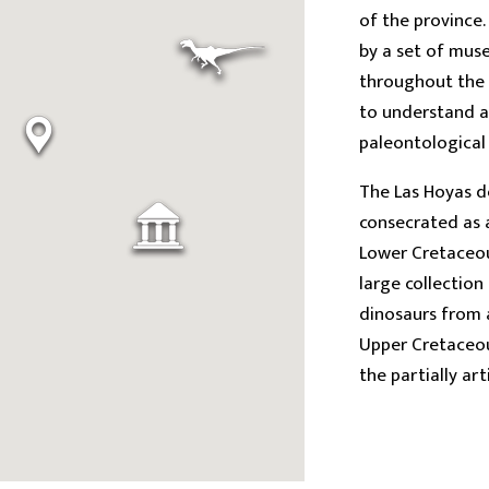
of the province.
by a set of mus
throughout the t
to understand a
paleontological 
The Las Hoyas de
consecrated as 
Lower Cretaceous
large collection 
dinosaurs from 
Upper Cretaceous
the partially ar