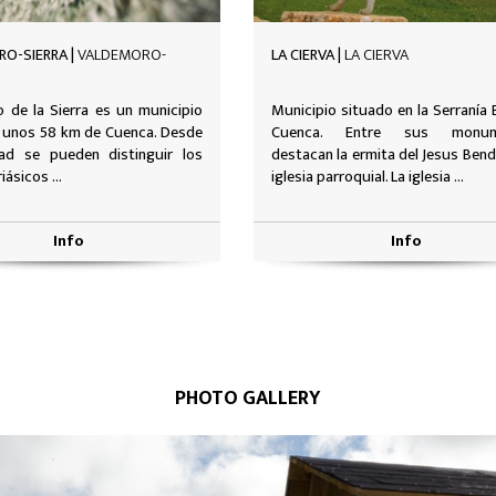
 |
LA CIERVA
CASTILLO DE CAÑADA DEL HOYO |
CAÑADA DEL HOYO
 situado en la Serranía Baja de
En el cerro del Buen Suceso, o
. Entre sus monumentos
Hurtado de Mendoza, se erige el C
a ermita del Jesus Bendito y la
desde el que se vigilaba la llegada .
roquial. La iglesia ...
Info
Info
PHOTO GALLERY