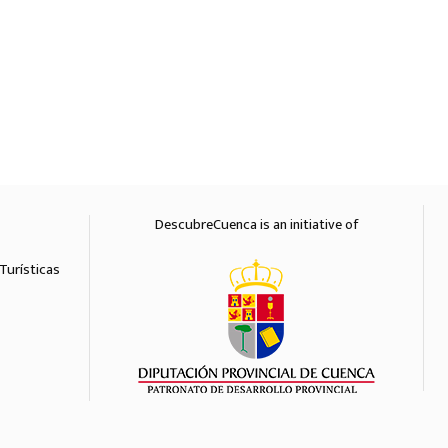
DescubreCuenca is an initiative of
Diputación 
Turísticas