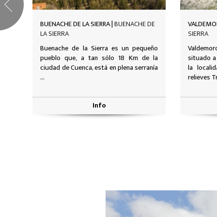
DE
VALDEMORO-SIERRA |
VALDEMORO-
LA CIERVA
SIERRA
ueño
Valdemoro de la Sierra es un municipio
Municipio
 la
situado a unos 58 km de Cuenca. Desde
Cuenca
anía
la localidad se pueden distinguir los
destacan l
relieves Triásicos ...
iglesia par
Info