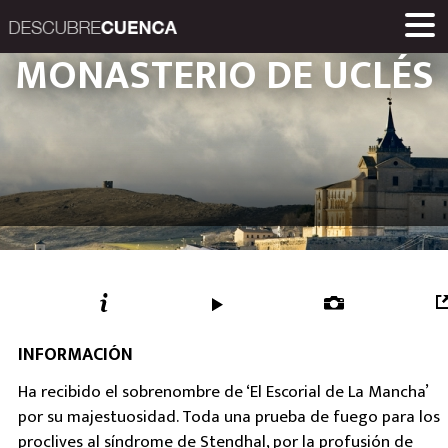
Descubre Cuenca. 
MONASTERIO DE UCLÉS
ENCLAVES Y POBLACIONES
GASTRONOMÍA
PRODUCTOS
EVENTOS
ENLACES
MUSEOS
RUTAS
INICIO
Una iniciativa de
Diputación Provinc
INFORMACIÓN
Ha recibido el sobrenombre de ‘El Escorial de La Mancha’
por su majestuosidad. Toda una prueba de fuego para los
proclives al síndrome de Stendhal, por la profusión de