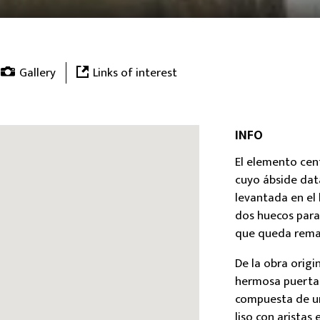
Gallery
Links of interest
INFO
El elemento centr
cuyo ábside dat
levantada en el
dos huecos par
que queda remat
De la obra origi
hermosa puerta, 
compuesta de u
liso con aristas