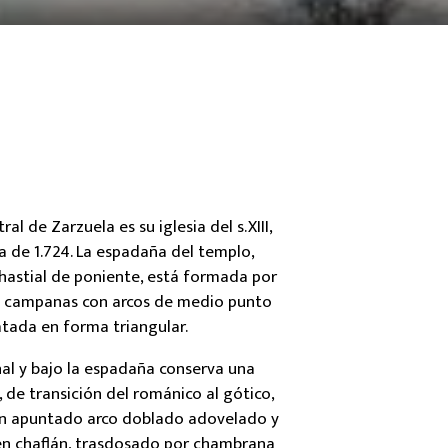
al de Zarzuela es su iglesia del s.XIII,
a de 1.724. La espadaña del templo,
 hastial de poniente, está formada por
a campanas con arcos de medio punto
ada en forma triangular.
nal y bajo la espadaña conserva una
de transición del románico al gótico,
n apuntado arco doblado adovelado y
 en chaflán, trasdosado por chambrana