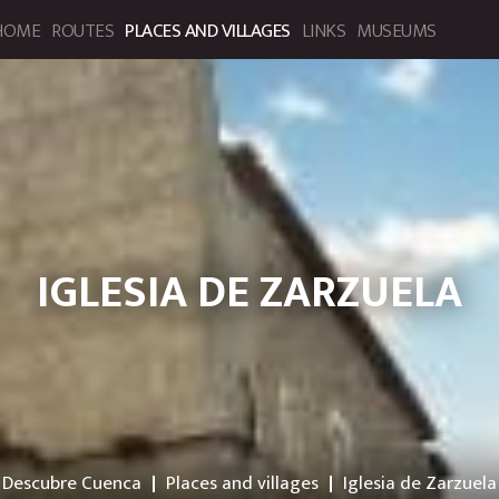
HOME
ROUTES
PLACES AND VILLAGES
LINKS
MUSEUMS
bre Cuenca. Portal de Turismo
IGLESIA DE ZARZUELA
Descubre Cuenca
Places and villages
Iglesia de Zarzuela