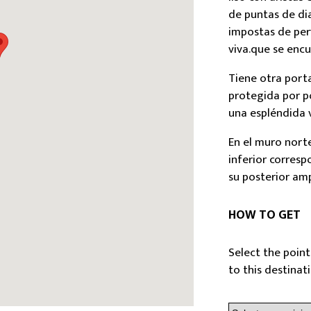
de puntas de di
impostas de perf
viva.que se encue
Tiene otra port
protegida por po
una espléndida v
En el muro nort
inferior corresp
su posterior amp
HOW TO GET
Select the point
to this destinat