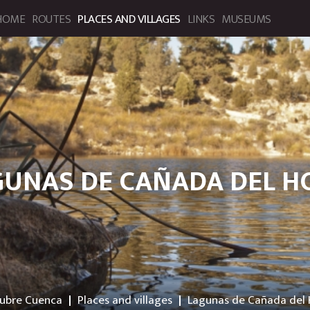
HOME
ROUTES
PLACES AND VILLAGES
LINKS
MUSEUMS
bre Cuenca. Portal de Turismo
GUNAS DE CAÑADA DEL H
ubre Cuenca
Places and villages
Lagunas de Cañada del