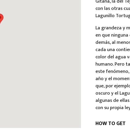
Gitana, la del Te
con las otras cu
Lagunillo Tortug
La grandeza y m
en que ninguna d
demás, al menos
cada una contie
color del agua v
humano. Pero ta
este fenómeno, 
año y el moment
que, por ejemplo
oscuro y el Lag
algunas de ella
con su propia le
HOW TO GET