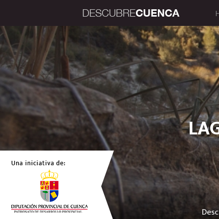
Descu
LA
Desc