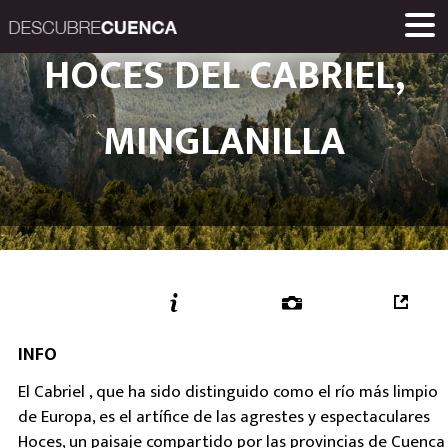
Descubre Cuenca. 
HOCES DEL CABRIEL,
PLACES AND VILLAGES
MUSEUMS
ROUTES
HOME
LINKS
Una iniciativa de
MINGLANILLA
Diputación Provinc
INFO
El Cabriel , que ha sido distinguido como el río más limpio
de Europa, es el artífice de las agrestes y espectaculares
Hoces, un paisaje compartido por las provincias de Cuenca