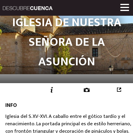
Descubre Cuenca. 
IGLESIA DE NUESTRA
PLACES AND VILLAGES
MUSEUMS
ROUTES
HOME
LINKS
Una iniciativa de
SEÑORA DE LA
Diputación Provinc
ASUNCIÓN
INFO
Iglesia del S. XV-XVI. A caballo entre el gótico tardío y el
renacimiento. La portada principal es de estilo herreriano,
con frontón triangular y decoración de pináculos y bolas.