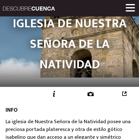
Descubre Cuenca. 
IGLESIA DE NUESTRA
PLACES AND VILLAGES
MUSEUMS
ROUTES
HOME
LINKS
Una iniciativa de
SEÑORA DE LA
Diputación Provinc
NATIVIDAD
INFO
La iglesia de Nuestra Señora de la Natividad posee una
preciosa portada plateresca y otra de estilo gótico
isabelino que dan acceso a un elegante y simétrico