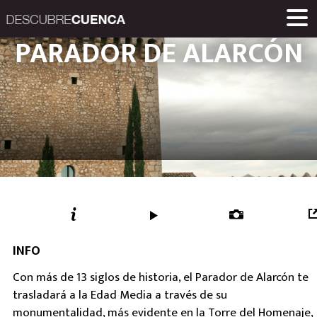
Descubre Cuenca. 
PARADOR DE ALARCÓN
PLACES AND VILLAGES
MUSEUMS
ROUTES
HOME
LINKS
Una iniciativa de
Diputación Provinc
INFO
Con más de 13 siglos de historia, el Parador de Alarcón te
trasladará a la Edad Media a través de su
monumentalidad, más evidente en la Torre del Homenaje,