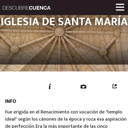
Descubre Cuenca. 
IGLESIA DE SANTA MARÍA
PLACES AND VILLAGES
MUSEUMS
ROUTES
HOME
LINKS
Una iniciativa de
Diputación Provinc
INFO
Fue erigida en el Renacimiento con vocación de "templo
ideal" según los cánones de la época y roza esa aspiración
de perfección. Era la más importante de las cinco